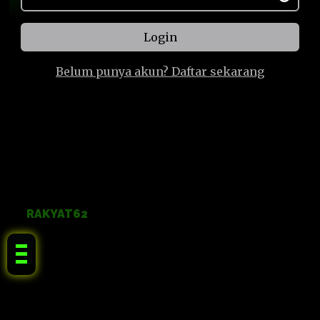
Login
Belum punya akun? Daftar sekarang
RAKYAT62